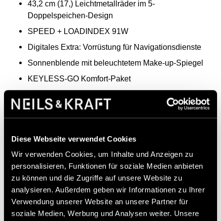
43,2 cm (17,) Leichtmetallräder im 5-
Doppelspeichen-Design
SPEED + LOADINDEX 91W
Digitales Extra: Vorrüstung für Navigationsdienste
Sonnenblende mit beleuchtetem Make-up-Spiegel
KEYLESS-GO Komfort-Paket
Lenkradschaltpaddles
7G-DCT
Winter-Paket
Diese Webseite verwendet Cookies
GPS-Antenne
Wir verwenden Cookies, um Inhalte und Anzeigen zu
Ausstiegswarnfunktion
personalisieren, Funktionen für soziale Medien anbieten
Digitales Extra: Smartphone Integration
zu können und die Zugriffe auf unsere Website zu
Doppelcupholder
analysieren. Außerdem geben wir Informationen zu Ihrer
Verwendung unserer Website an unsere Partner für
Digitales Extra: MBUX Navigation Premium
soziale Medien, Werbung und Analysen weiter. Unsere
Komfortfahrwerk mit Tieferlegung