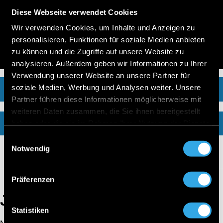
MODELL
Diese Webseite verwendet Cookies
Fahrzeugart
FAHRZEUGART
Wir verwenden Cookies, um Inhalte und Anzeigen zu
personalisieren, Funktionen für soziale Medien anbieten
Kraftstoffart
zu können und die Zugriffe auf unsere Website zu
KRAFTSTOFFART
analysieren. Außerdem geben wir Informationen zu Ihrer
Verwendung unserer Website an unsere Partner für
soziale Medien, Werbung und Analysen weiter. Unsere
200 TREFFER
Partner führen diese Informationen möglicherweise mit
weiteren Daten zusammen, die Sie ihnen bereitgestellt
DETAILSUCHE
haben oder die sie im Rahmen Ihrer Nutzung der Dienste
gesammelt haben.
Einwilligungsauswahl
Notwendig
Präferenzen
Junge Sterne für alle.
Statistiken