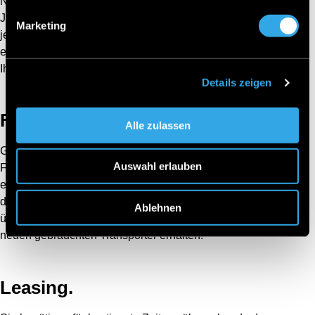
Nur die besten gebrauchten Transporter zählen zu den
Jungen Sternen von Mercedes-Benz, aber jeder Mann und
Marketing
jede Frau soll sich an einem unserer Nutzfahrzeuge
erfreuen. Wir unterstützen Sie daher beim Kauf und bieten
Ihnen die Maßnahmen, die genau Ihnen helfen können.
Details zeigen
Finanzierung.
Alle zulassen
Gemeinsam ermitteln wir Ihr individuelles
Auswahl erlauben
Finanzierungsangebot mit flexibler Anzahlung sowie
einer individuellen Laufzeit. Wir machen es möglich,
denn die Mercedes-Benz Bank bietet Ihnen
Ablehnen
überschaubare Monatsraten, damit Sie sorglos Ihren
neuen gebrauchten Transporter erhalten.
Leasing.