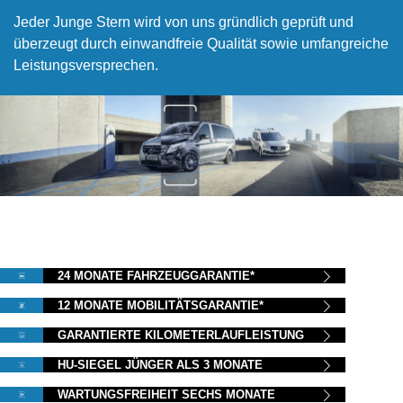
Jeder Junge Stern wird von uns gründlich geprüft und
überzeugt durch einwandfreie Qualität sowie umfangreiche
Leistungsversprechen.
24 MONATE FAHRZEUGGARANTIE*
12 MONATE MOBILITÄTSGARANTIE*
GARANTIERTE KILOMETERLAUFLEISTUNG
HU-SIEGEL JÜNGER ALS 3 MONATE
WARTUNGSFREIHEIT SECHS MONATE