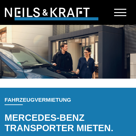
Zur Hauptnavigation springen
Zum Hauptinhalt springen
Zum Seitenende springen
FAHRZEUGVERMIETUNG
MERCEDES-BENZ
TRANSPORTER MIETEN.