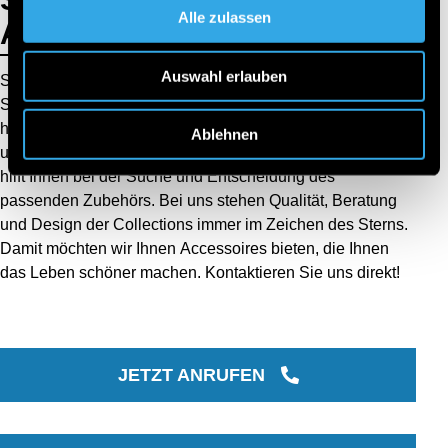
Alle zulassen
Antworten.
Auswahl erlauben
Sie möchten mehr über unsere Mercedes-Benz Zubehör
Shops oder einzelne Collections erfahren? Neils & Kraft
hat die passenden Ansprechpartner für Sie. Sprechen Sie
Ablehnen
uns an, unser Team ist mit Leidenschaft bei der Sache und
hilft Ihnen bei der Suche und Entscheidung des
passenden Zubehörs. Bei uns stehen Qualität, Beratung
und Design der Collections immer im Zeichen des Sterns.
Damit möchten wir Ihnen Accessoires bieten, die Ihnen
das Leben schöner machen. Kontaktieren Sie uns direkt!
JETZT ANRUFEN