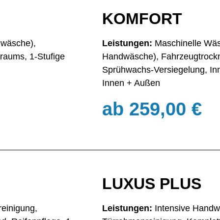
KOMFORT
dwäsche),
Leistungen:
Maschinelle Wäsc
raums, 1-Stufige
Handwäsche), Fahrzeugtrockn
elung
Sprühwachs-Versiegelung, In
Innen + Außen
ab 259,00 €
LUXUS PLUS
reinigung,
Leistungen:
Intensive Handwä