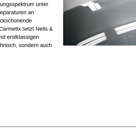
tungsspektrum unter
eparaturen an
lackschonende
Carmetix setzt Neils &
und erstklassigen
chnisch, sondern auch