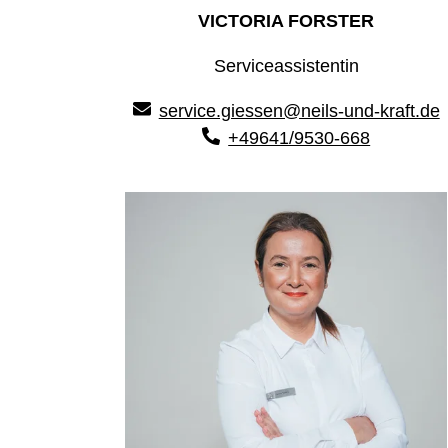
VICTORIA FORSTER
Serviceassistentin
service.giessen@neils-und-kraft.de
+49641/9530-668