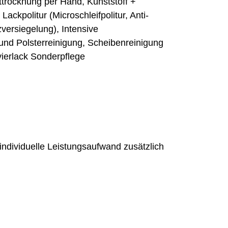
trocknung per Hand, Kunststoff +
ackpolitur (Microschleifpolitur, Anti-
versiegelung), Intensive
und Polsterreinigung, Scheibenreinigung
ay + Klavierlack Sonderpflege
ndividuelle Leistungsaufwand zusätzlich