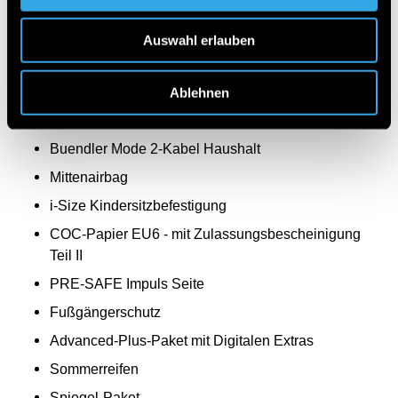
Vorrüstung für digitales Radio
Sitzlehnen im Fond klappbar
Auswahl erlauben
Fingerabdrucksensor
Lenkradheizung
Ablehnen
Wärmedämmend dunkel getöntes Glas
Buendler Mode 2-Kabel Haushalt
Mittenairbag
i-Size Kindersitzbefestigung
COC-Papier EU6 - mit Zulassungsbescheinigung
Teil II
PRE-SAFE Impuls Seite
Fußgängerschutz
Advanced-Plus-Paket mit Digitalen Extras
Sommerreifen
Spiegel-Paket