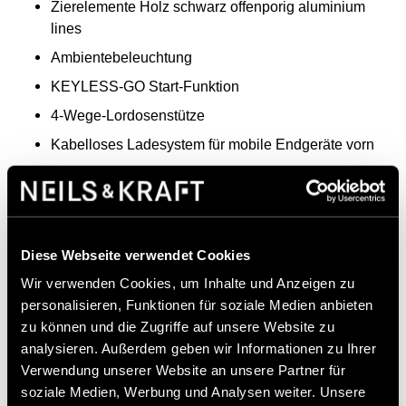
Zierelemente Holz schwarz offenporig aluminium
lines
Ambientebeleuchtung
KEYLESS-GO Start-Funktion
4-Wege-Lordosenstütze
Kabelloses Ladesystem für mobile Endgeräte vorn
Digitales Radio
TIREFIT
Akustischer Umfeldschutz
Diese Webseite verwendet Cookies
Kommunikationsmodul (LTE) für die Nutzung von
Mercedes me connect Diensten
Wir verwenden Cookies, um Inhalte und Anzeigen zu
personalisieren, Funktionen für soziale Medien anbieten
Aktiver Lenk-Assistent
zu können und die Zugriffe auf unsere Website zu
Digitales Extra: Vorrüstung für Remote- und
analysieren. Außerdem geben wir Informationen zu Ihrer
Navigationsdienste
Verwendung unserer Website an unsere Partner für
9G-TRONIC
soziale Medien, Werbung und Analysen weiter. Unsere