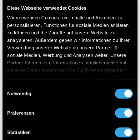
9G-TRONIC
Diese Webseite verwendet Cookies
Digitales Extra: Vorrüstung für Navigationsdienste
Wir verwenden Cookies, um Inhalte und Anzeigen zu
personalisieren, Funktionen für soziale Medien anbieten
Instrumententafel und Bordkanten in
zu können und die Zugriffe auf unsere Website zu
Ledernachbildung ARTICO in Nappaoptik
analysieren. Außerdem geben wir Informationen zu Ihrer
Winter-Paket
Verwendung unserer Website an unsere Partner für
Ausweichunterstützung
soziale Medien, Werbung und Analysen weiter. Unsere
Partner führen diese Informationen möglicherweise mit
Digitales Extra: Smartphone Integration
weiteren Daten zusammen, die Sie ihnen bereitgestellt
Doppelcupholder
haben oder die sie im Rahmen Ihrer Nutzung der Dienste
Ablage-Paket
gesammelt haben.
Einwilligungsauswahl
Notwendig
Digitales Extra: MBUX Navigation Premium
Vorrüstung für digitales Radio
Präferenzen
Sitzlehnen im Fond klappbar
AIRCAP
Statistiken
Fingerabdrucksensor