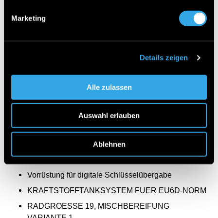
Lenkradheizung
Marketing
Mittenairbag
i-Size Kindersitzbefestigung
COC-Papier EU6 - mit Zulassungsbescheinigung
Details zeigen
Teil II
Digitales Extra: Adaptiver Fernlicht-Assistent
Alle zulassen
Hybrid Antrieb mit 48-Volt-Technologie
Fußgängerschutz
Auswahl erlauben
Advanced-Plus-Paket mit Digitalen Extras
Sommerreifen
Ablehnen
Spiegel-Paket
Vorrüstung für digitale Schlüsselübergabe
KRAFTSTOFFTANKSYSTEM FUER EU6D-NORM
RADGROESSE 19, MISCHBEREIFUNG
VARIANTE 1