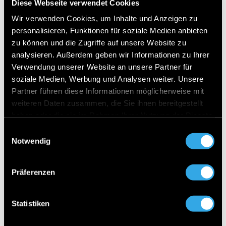
Diese Webseite verwendet Cookies
Digitalen Extras
Wir verwenden Cookies, um Inhalte und Anzeigen zu
Digitales Extra: Vorrüstung für Remote- und
personalisieren, Funktionen für soziale Medien anbieten
Navigationsdienste
zu können und die Zugriffe auf unsere Website zu
analysieren. Außerdem geben wir Informationen zu Ihrer
9G-TRONIC
Verwendung unserer Website an unsere Partner für
Diesel-Abgasreinigung mit SDPF
soziale Medien, Werbung und Analysen weiter. Unsere
Digitales Extra: Vorrüstung für Navigationsdienste
Partner führen diese Informationen möglicherweise mit
weiteren Daten zusammen, die Sie ihnen bereitgestellt
Instrumententafel und Bordkanten in
haben oder die sie im Rahmen Ihrer Nutzung der Dienste
Ledernachbildung ARTICO in Nappaoptik
gesammelt haben.
Einwilligungsauswahl
Ausweichunterstützung
Notwendig
Digitales Extra: Remote und Charging Services Plus
Digitales Extra: Smartphone Integration
Präferenzen
Digitales Extra: MBUX Navigation Premium
Vorrüstung für digitales Radio
Statistiken
Sitzlehnen im Fond klappbar