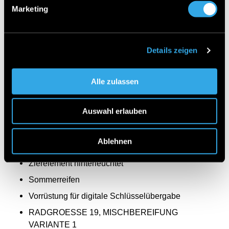
Fingerabdrucksensor
Marketing
Wärmedämmend dunkel getöntes Glas
Buendler Mode 2-Kabel Haushalt
Details zeigen
Mittenairbag
i-Size Kindersitzbefestigung
Alle zulassen
COC-Papier EU6 - mit Zulassungsbescheinigung
Teil II
Auswahl erlauben
Kneebag
Fußgängerschutz
Ablehnen
Advanced-Plus-Paket mit Digitalen Extras
Zierelement hinterleuchtet
Sommerreifen
Vorrüstung für digitale Schlüsselübergabe
RADGROESSE 19, MISCHBEREIFUNG
VARIANTE 1