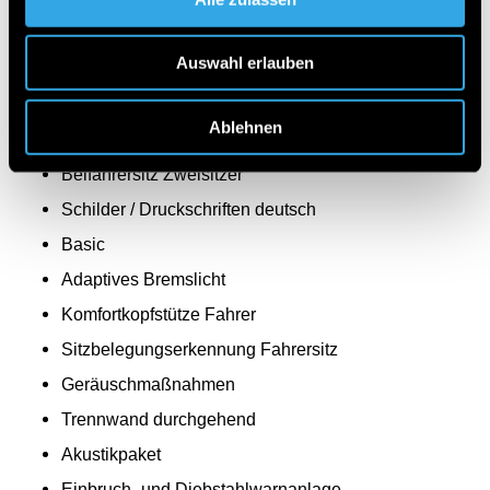
Reifendrucküberwachung an VA u. HA, drahtlos
Auswahl erlauben
Raucher-Paket
Abschleppöse hinten
Ablehnen
Aktiver Brems-Assistent
Beifahrersitz Zweisitzer
Schilder / Druckschriften deutsch
Basic
Adaptives Bremslicht
Komfortkopfstütze Fahrer
Sitzbelegungserkennung Fahrersitz
Geräuschmaßnahmen
Trennwand durchgehend
Akustikpaket
Einbruch- und Diebstahlwarnanlage