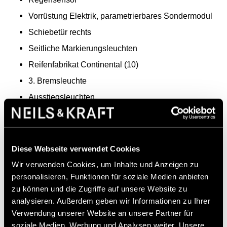
Vorrüstung Elektrik, parametrierbares Sondermodul
Schiebetür rechts
Seitliche Markierungsleuchten
Reifenfabrikat Continental (10)
3. Bremsleuchte
Ausstiegsleuchten
Außenspiegel elektrisch heranklappbar
Wärmed. Glas mit Bandfilter an der Frontscheibe
Stoff Maturin schwarz
Diese Webseite verwendet Cookies
Aussentemperaturanzeige
Wir verwenden Cookies, um Inhalte und Anzeigen zu
personalisieren, Funktionen für soziale Medien anbieten
Außenspiegel heizbar und elektrisch verstellbar
zu können und die Zugriffe auf unsere Website zu
ATTENTION ASSIST
analysieren. Außerdem geben wir Informationen zu Ihrer
Cupholder vorn
Verwendung unserer Website an unsere Partner für
soziale Medien, Werbung und Analysen weiter. Unsere
Warndreieck